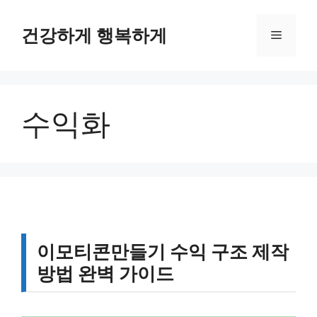
컨
텐
건강하게 행복하게
메
츠
로
뉴
건
너
수익화
뛰
기
이모티콘만들기 수익 구조 제작
방법 완벽 가이드