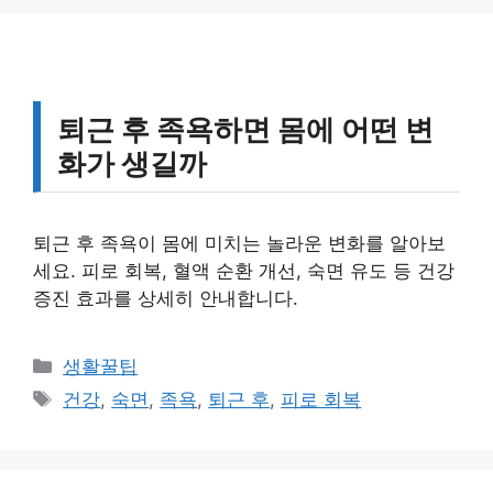
퇴근 후 족욕하면 몸에 어떤 변
화가 생길까
퇴근 후 족욕이 몸에 미치는 놀라운 변화를 알아보
세요. 피로 회복, 혈액 순환 개선, 숙면 유도 등 건강
증진 효과를 상세히 안내합니다.
카
생활꿀팁
테
태
건강
,
숙면
,
족욕
,
퇴근 후
,
피로 회복
고
그
리