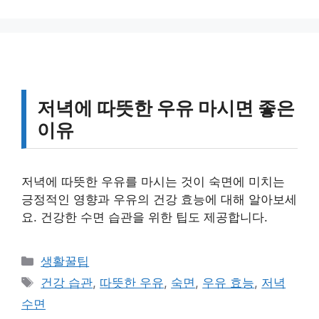
그
리
저녁에 따뜻한 우유 마시면 좋은
이유
저녁에 따뜻한 우유를 마시는 것이 숙면에 미치는
긍정적인 영향과 우유의 건강 효능에 대해 알아보세
요. 건강한 수면 습관을 위한 팁도 제공합니다.
카
생활꿀팁
테
태
건강 습관
,
따뜻한 우유
,
숙면
,
우유 효능
,
저녁
고
그
수면
리