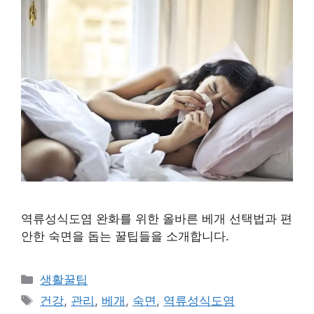
역류성식도염 완화를 위한 올바른 베개 선택법과 편
안한 숙면을 돕는 꿀팁들을 소개합니다.
카
생활꿀팁
테
태
건강
,
관리
,
베개
,
숙면
,
역류성식도염
고