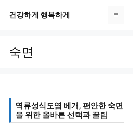
컨
텐
건강하게 행복하게
메
츠
로
뉴
건
너
숙면
뛰
기
역류성식도염 베개, 편안한 숙면
을 위한 올바른 선택과 꿀팁