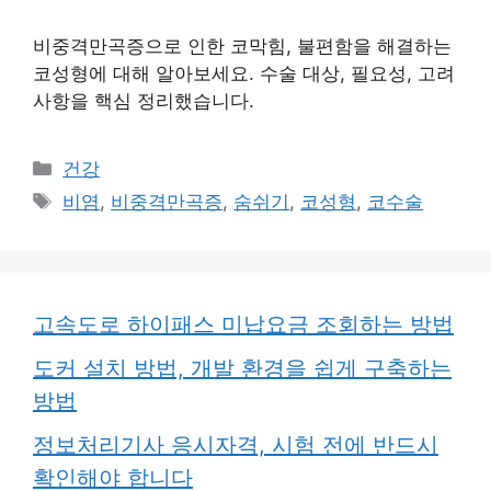
비중격만곡증으로 인한 코막힘, 불편함을 해결하는
코성형에 대해 알아보세요. 수술 대상, 필요성, 고려
사항을 핵심 정리했습니다.
카
건강
테
태
비염
,
비중격만곡증
,
숨쉬기
,
코성형
,
코수술
고
그
리
고속도로 하이패스 미납요금 조회하는 방법
도커 설치 방법, 개발 환경을 쉽게 구축하는
방법
정보처리기사 응시자격, 시험 전에 반드시
확인해야 합니다