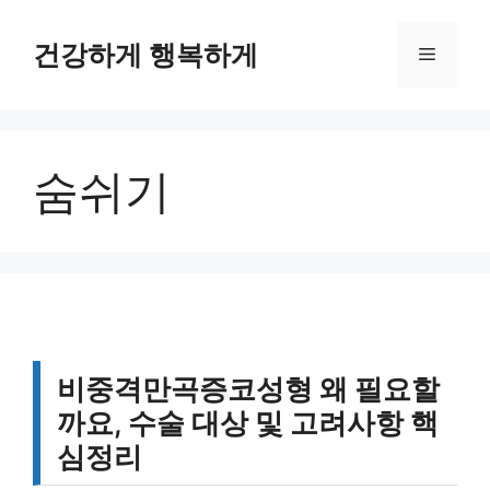
컨
텐
건강하게 행복하게
메
츠
로
뉴
건
너
숨쉬기
뛰
기
비중격만곡증코성형 왜 필요할
까요, 수술 대상 및 고려사항 핵
심정리