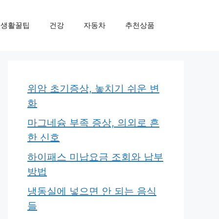
생활꿀팁
건강
자동차
추천상품
위암 초기증상, 놓치기 쉬운 변
화
마그네슘 부족 증상, 의외로 흔
한 신호
하이패스 미납요금 조회와 납부
방법
냉동실에 넣으면 안 되는 음식
들