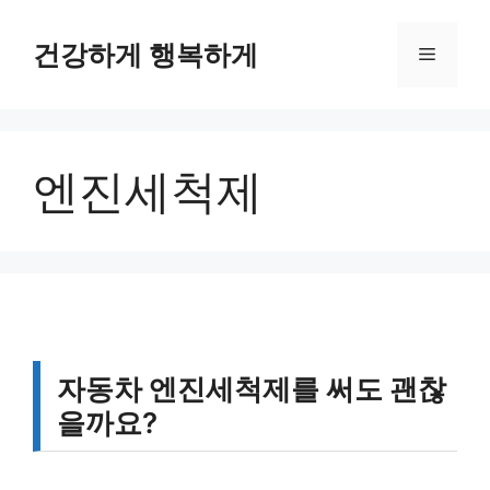
컨
텐
건강하게 행복하게
메
츠
로
뉴
건
너
엔진세척제
뛰
기
자동차 엔진세척제를 써도 괜찮
을까요?