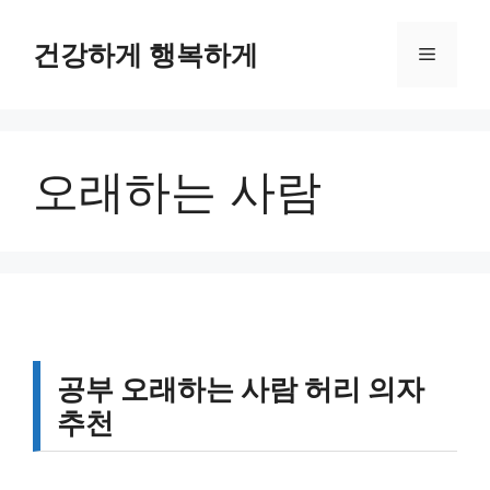
컨
텐
건강하게 행복하게
메
츠
로
뉴
건
너
오래하는 사람
뛰
기
공부 오래하는 사람 허리 의자
추천