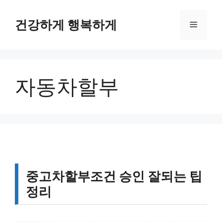
컨
텐
건강하게 행복하게
메
츠
로
뉴
건
너
자동차할부
뛰
기
중고차할부조건 승인 잘되는 팁
정리