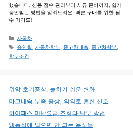
했습니다. 신용 점수 관리부터 서류 준비까지, 쉽게
승인받는 방법을 알려드려요. 빠른 구매를 위한 필
수 가이드!
카
자동차
테
태
승인팁
,
자동차할부
,
중고차대출
,
중고차할부
,
고
그
할부조건
리
위암 초기증상, 놓치기 쉬운 변화
마그네슘 부족 증상, 의외로 흔한 신호
하이패스 미납요금 조회와 납부 방법
냉동실에 넣으면 안 되는 음식들