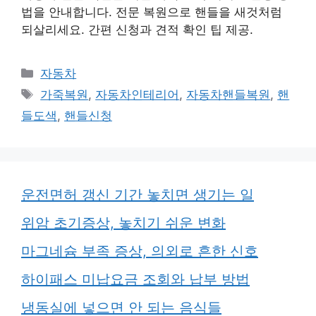
법을 안내합니다. 전문 복원으로 핸들을 새것처럼
되살리세요. 간편 신청과 견적 확인 팁 제공.
카
자동차
테
태
가죽복원
,
자동차인테리어
,
자동차핸들복원
,
핸
고
그
들도색
,
핸들신청
리
운전면허 갱신 기간 놓치면 생기는 일
위암 초기증상, 놓치기 쉬운 변화
마그네슘 부족 증상, 의외로 흔한 신호
하이패스 미납요금 조회와 납부 방법
냉동실에 넣으면 안 되는 음식들