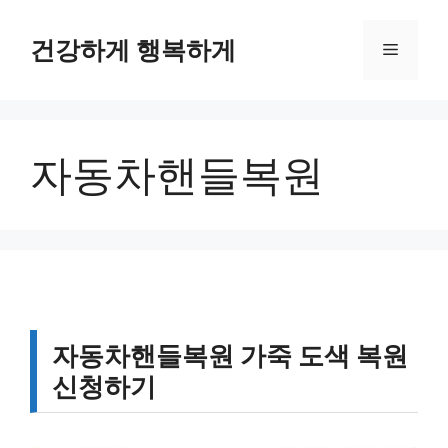
컨
텐
건강하게 행복하게
메
츠
로
뉴
건
너
자동차핸들복원
뛰
기
자동차핸들복원 가죽 도색 복원
신청하기