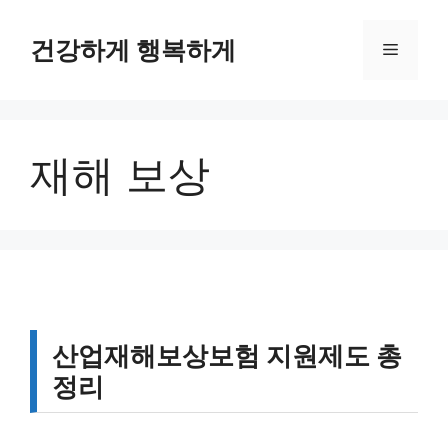
컨
텐
건강하게 행복하게
메
츠
로
뉴
건
너
재해 보상
뛰
기
산업재해보상보험 지원제도 총
정리