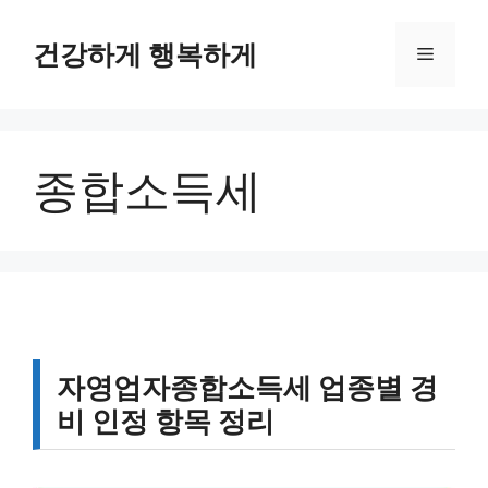
컨
텐
건강하게 행복하게
메
츠
로
뉴
건
너
종합소득세
뛰
기
자영업자종합소득세 업종별 경
비 인정 항목 정리