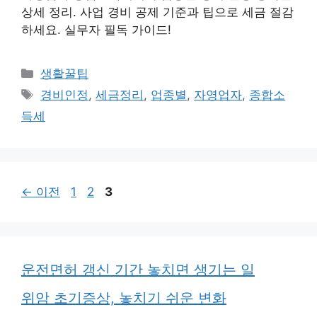
상세 정리. 사업 경비 공제 기준과 팁으로 세금 절감
하세요. 실무자 필독 가이드!
카
생활꿀팁
테
태
경비인정
,
세금정리
,
업종별
,
자영업자
,
종합소
고
그
득세
리
페
페
페
←
이전
1
2
3
이
이
이
지
지
지
운전면허 갱신 기간 놓치면 생기는 일
위암 초기증상, 놓치기 쉬운 변화