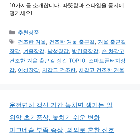
10가지를 소개합니다. 따뜻함과 스타일을 동시에
챙기세요!
카
추천상품
테
태
건조한 겨울
,
건조한 겨울 출근길
,
겨울 출근길
고
그
장갑
,
겨울장갑
,
남성장갑
,
방한용장갑
,
손 차갑고
리
건조한 겨울 출근길 장갑 TOP10
,
스마트폰터치장
갑
,
여성장갑
,
차갑고 건조한
,
차갑고 건조한 겨울
운전면허 갱신 기간 놓치면 생기는 일
위암 초기증상, 놓치기 쉬운 변화
마그네슘 부족 증상, 의외로 흔한 신호