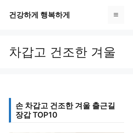
컨
텐
건강하게 행복하게
메
츠
로
뉴
건
너
차갑고 건조한 겨울
뛰
기
손 차갑고 건조한 겨울 출근길
장갑 TOP10