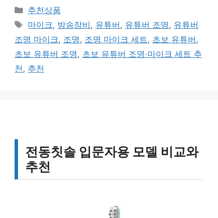
카
추천상품
테
태
마이크
,
방송장비
,
유튜버
,
유튜버 조명
,
유튜버
고
그
조명 마이크
,
조명
,
조명 마이크 세트
,
초보 유튜버
,
리
초보 유튜버 조명
,
초보 유튜버 조명·마이크 세트 추
천
,
추천
전동칫솔 입문자용 모델 비교와
추천