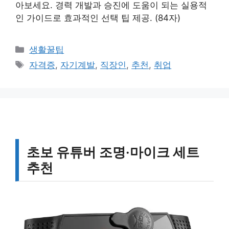
아보세요. 경력 개발과 승진에 도움이 되는 실용적
인 가이드로 효과적인 선택 팁 제공. (84자)
카
생활꿀팁
테
태
자격증
,
자기계발
,
직장인
,
추천
,
취업
고
그
리
초보 유튜버 조명·마이크 세트
추천