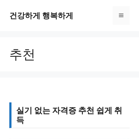
컨
텐
건강하게 행복하게
메
츠
로
뉴
건
너
추천
뛰
기
실기 없는 자격증 추천 쉽게 취
득