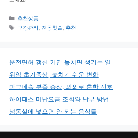
카
추천상품
테
태
구강관리
,
전동칫솔
,
추천
고
그
리
운전면허 갱신 기간 놓치면 생기는 일
위암 초기증상, 놓치기 쉬운 변화
마그네슘 부족 증상, 의외로 흔한 신호
하이패스 미납요금 조회와 납부 방법
냉동실에 넣으면 안 되는 음식들