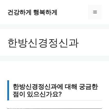
컨
텐
건강하게 행복하게
메
츠
로
뉴
건
너
한방신경정신과
뛰
기
한방신경정신과에 대해 궁금한
점이 있으신가요?