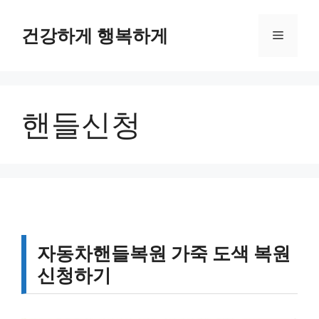
컨
텐
건강하게 행복하게
메
츠
로
뉴
건
너
핸들신청
뛰
기
자동차핸들복원 가죽 도색 복원
신청하기