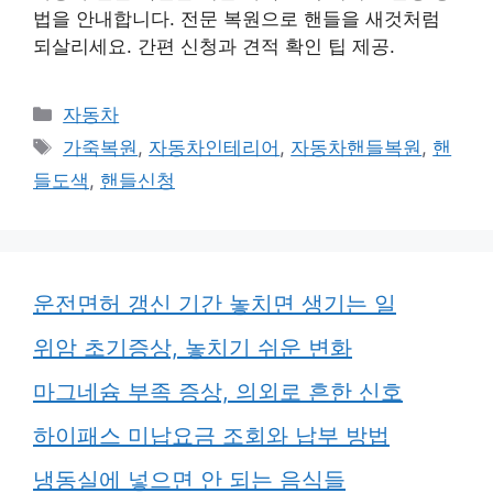
법을 안내합니다. 전문 복원으로 핸들을 새것처럼
되살리세요. 간편 신청과 견적 확인 팁 제공.
카
자동차
테
태
가죽복원
,
자동차인테리어
,
자동차핸들복원
,
핸
고
그
들도색
,
핸들신청
리
운전면허 갱신 기간 놓치면 생기는 일
위암 초기증상, 놓치기 쉬운 변화
마그네슘 부족 증상, 의외로 흔한 신호
하이패스 미납요금 조회와 납부 방법
냉동실에 넣으면 안 되는 음식들