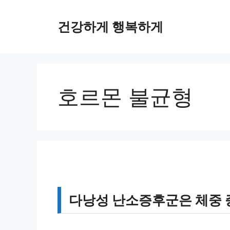
컨
텐
건강하게 행복하게
츠
로
건
너
뛰
호르몬 불균형
기
다낭성 난소증후군은 체중 