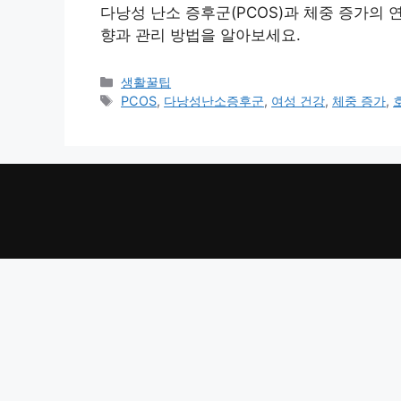
다낭성 난소 증후군(PCOS)과 체중 증가의 
향과 관리 방법을 알아보세요.
카
생활꿀팁
테
태
PCOS
,
다낭성난소증후군
,
여성 건강
,
체중 증가
,
고
그
리