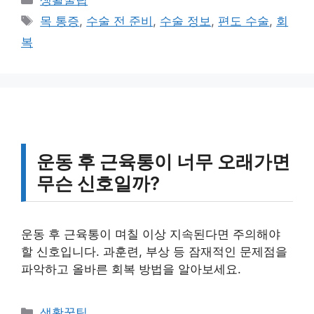
테
태
목 통증
,
수술 전 준비
,
수술 정보
,
편도 수술
,
회
고
그
복
리
운동 후 근육통이 너무 오래가면
무슨 신호일까?
운동 후 근육통이 며칠 이상 지속된다면 주의해야
할 신호입니다. 과훈련, 부상 등 잠재적인 문제점을
파악하고 올바른 회복 방법을 알아보세요.
카
생활꿀팁