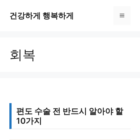
컨
텐
건강하게 행복하게
메
츠
로
뉴
건
너
회복
뛰
기
편도 수술 전 반드시 알아야 할
10가지