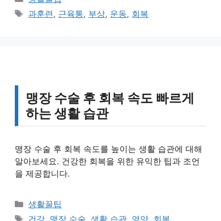
테
태
과훈련
,
근육통
,
부상
,
운동
,
회복
고
그
리
맹장 수술 후 회복 속도 빠르게
하는 생활 습관
맹장 수술 후 회복 속도를 높이는 생활 습관에 대해
알아보세요. 건강한 회복을 위한 유익한 팁과 조언
을 제공합니다.
카
생활꿀팁
테
태
건강
,
맹장 수술
,
생활 습관
,
영양
,
회복