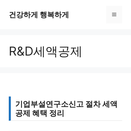
컨
텐
건강하게 행복하게
메
츠
로
뉴
건
너
R&D세액공제
뛰
기
기업부설연구소신고 절차 세액
공제 혜택 정리