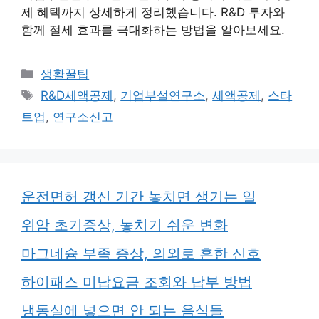
제 혜택까지 상세하게 정리했습니다. R&D 투자와
함께 절세 효과를 극대화하는 방법을 알아보세요.
카
생활꿀팁
테
태
R&D세액공제
,
기업부설연구소
,
세액공제
,
스타
고
그
트업
,
연구소신고
리
운전면허 갱신 기간 놓치면 생기는 일
위암 초기증상, 놓치기 쉬운 변화
마그네슘 부족 증상, 의외로 흔한 신호
하이패스 미납요금 조회와 납부 방법
냉동실에 넣으면 안 되는 음식들