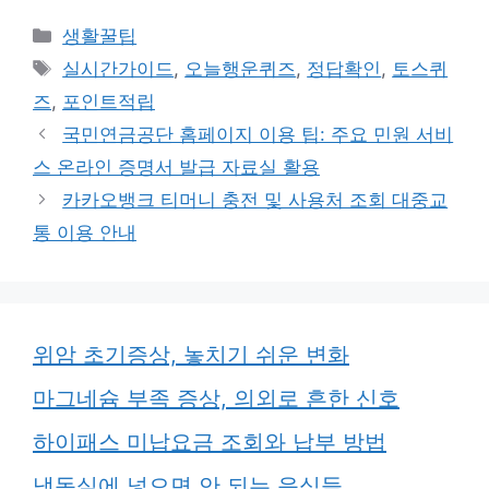
카
생활꿀팁
테
태
실시간가이드
,
오늘행운퀴즈
,
정답확인
,
토스퀴
고
그
즈
,
포인트적립
리
국민연금공단 홈페이지 이용 팁: 주요 민원 서비
스 온라인 증명서 발급 자료실 활용
카카오뱅크 티머니 충전 및 사용처 조회 대중교
통 이용 안내
위암 초기증상, 놓치기 쉬운 변화
마그네슘 부족 증상, 의외로 흔한 신호
하이패스 미납요금 조회와 납부 방법
냉동실에 넣으면 안 되는 음식들