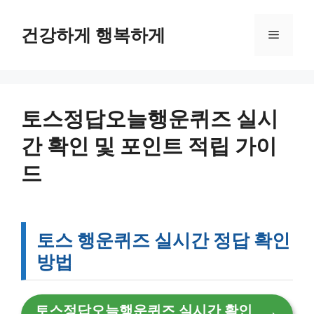
컨
텐
건강하게 행복하게
메
츠
로
뉴
건
너
뛰
토스정답오늘행운퀴즈 실시
기
간 확인 및 포인트 적립 가이
드
토스 행운퀴즈 실시간 정답 확인
방법
토스정답오늘행운퀴즈 실시간 확인