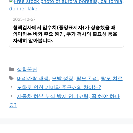
2025-12-27
혈액검사에서 암수치(종양표지자)가 상승했을 때
의미하는 바와 주요 원인, 추가 검사의 필요성 등을
자세히 알아봅니다.
카
생활꿀팁
테
태
머리카락 재생
,
모발 성장
,
탈모 관리
,
탈모 치료
고
그
노화로 인한 기미와 주근깨의 차이는?
리
자동차 하부 부식 방지 언더코팅, 꼭 해야 하나
요?