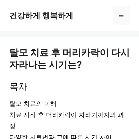
컨
텐
건강하게 행복하게
메
츠
로
뉴
건
너
뛰
탈모 치료 후 머리카락이 다시
기
자라나는 시기는?
목차
탈모 치료의 이해
치료 시작 후 머리카락이 자라기까지의 과
정
다양한 치료법과 그에 따른 시기 차이