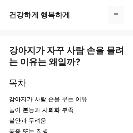
컨
텐
건강하게 행복하게
메
츠
로
뉴
건
너
뛰
강아지가 자꾸 사람 손을 물려
기
는 이유는 왜일까?
목차
강아지가 사람 손을 무는 이유
놀이 본능과 사회화 부족
불안과 두려움
통증 또는 질병