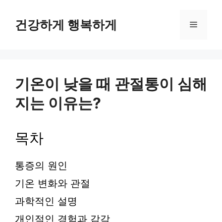
컨
텐
건강하게 행복하게
메
츠
로
뉴
건
너
뛰
기온이 낮을 때 관절통이 심해
기
지는 이유는?
목차
통증의 원인
기온 변화와 관절
과학적인 설명
개인적인 경험과 감각