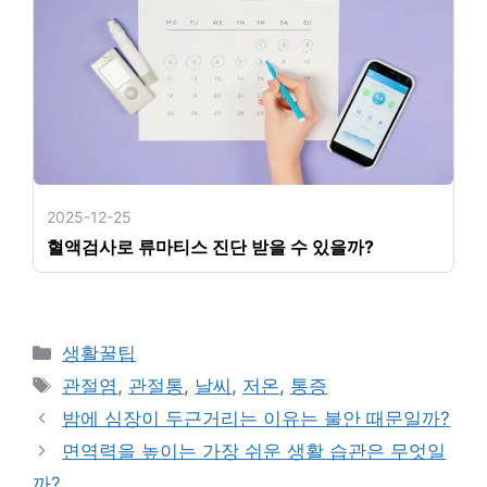
2025-12-25
혈액검사로 류마티스 진단 받을 수 있을까?
카
생활꿀팁
테
태
관절염
,
관절통
,
날씨
,
저온
,
통증
고
그
밤에 심장이 두근거리는 이유는 불안 때문일까?
리
면역력을 높이는 가장 쉬운 생활 습관은 무엇일
까?