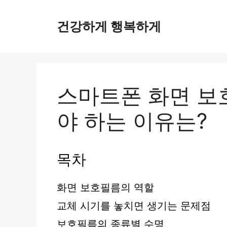
컨
텐
건강하게 행복하게
츠
로
건
너
뛰
스마트폰 화면 보
기
야 하는 이유는?
목차
화면 보호필름의 역할
교체 시기를 놓치면 생기는 문제점
보호필름의 종류별 수명