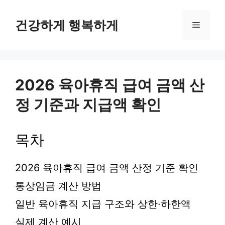
컨
텐
건강하게 행복하게
메
츠
로
뉴
건
너
뛰
2026 육아휴직 급여 금액 산
기
정 기준과 지급액 확인
목차
2026 육아휴직 급여 금액 산정 기준 확인
통상임금 계산 방법
일반 육아휴직 지급 구조와 상한·하한액
실제 계산 예시