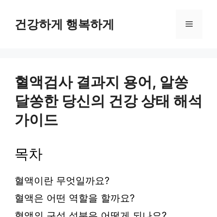
컨
텐
건강하게 행복하게
메
츠
로
뉴
건
너
뛰
혈액검사 결과지 용어, 알쏭
기
달쏭한 당신의 건강 상태 해석
가이드
목차
혈액이란 무엇일까요?
혈액은 어떤 역할을 할까요?
혈액의 구성 성분은 어떻게 되나요?