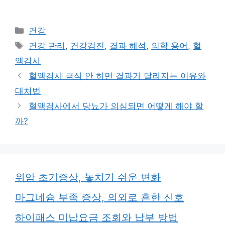
카
건강
테
태
건강 관리
,
건강검진
,
결과 해석
,
의학 용어
,
혈
고
그
액검사
리
혈액검사 금식 안 하면 결과가 달라지는 이유와
대처법
혈액검사에서 당뇨가 의심되면 어떻게 해야 할
까?
위암 초기증상, 놓치기 쉬운 변화
마그네슘 부족 증상, 의외로 흔한 신호
하이패스 미납요금 조회와 납부 방법