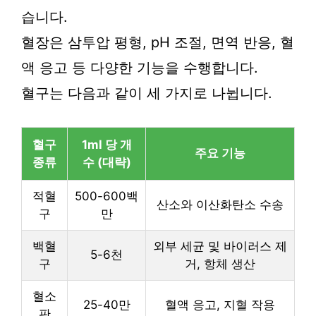
습니다.
혈장은 삼투압 평형, pH 조절, 면역 반응, 혈
액 응고 등 다양한 기능을 수행합니다.
혈구는 다음과 같이 세 가지로 나뉩니다.
혈구
1ml 당 개
주요 기능
종류
수 (대략)
적혈
500-600백
산소와 이산화탄소 수송
구
만
백혈
외부 세균 및 바이러스 제
5-6천
구
거, 항체 생산
혈소
25-40만
혈액 응고, 지혈 작용
판