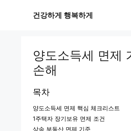
컨
텐
건강하게 행복하게
츠
로
건
너
뛰
양도소득세 면제 
기
손해
목차
양도소득세 면제 핵심 체크리스트
1주택자 장기보유 면제 조건
상속 부동산 면제 기준