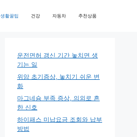
생활꿀팁
건강
자동차
추천상품
운전면허 갱신 기간 놓치면 생
기는 일
위암 초기증상, 놓치기 쉬운 변
화
마그네슘 부족 증상, 의외로 흔
한 신호
하이패스 미납요금 조회와 납부
방법