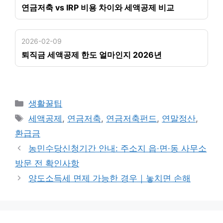
연금저축 vs IRP 비용 차이와 세액공제 비교
2026-02-09
퇴직금 세액공제 한도 얼마인지 2026년
카
생활꿀팁
테
태
세액공제
,
연금저축
,
연금저축펀드
,
연말정산
,
고
그
환급금
리
농민수당신청기간 안내: 주소지 읍·면·동 사무소
방문 전 확인사항
양도소득세 면제 가능한 경우｜놓치면 손해