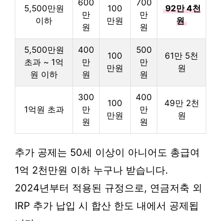
600
700
5,500만원
100
92만 4천
만
만
이하
만원
원
원
원
5,500만원
400
500
100
61만 5천
초과 ~ 1억
만
만
만원
원
원 이하
원
원
300
400
100
49만 2천
1억원 초과
만
만
만원
원
원
원
추가 공제는 50세 이상이 아니어도 총급여
1억 2천만원 이하 누구나 받습니다.
2024년부터 적용된 규정으로, 연금저축 외
IRP 추가 납입 시 합산 한도 내에서 공제됩