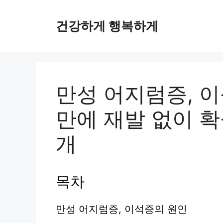
컨
텐
건강하게 행복하게
츠
로
건
너
뛰
만성 어지럼증, 
기
만에 재발 없이 확
개
목차
만성 어지럼증, 이석증의 원인