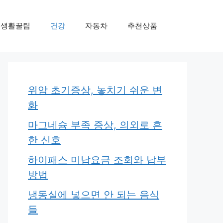
생활꿀팁
건강
자동차
추천상품
위암 초기증상, 놓치기 쉬운 변
화
마그네슘 부족 증상, 의외로 흔
한 신호
하이패스 미납요금 조회와 납부
방법
냉동실에 넣으면 안 되는 음식
들