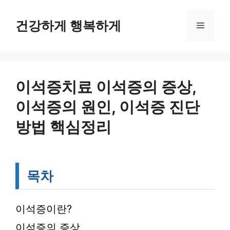
컨
텐
건강하게 행복하게
메
츠
로
뉴
건
너
뛰
이석증치료 이석증의 증상,
기
이석증의 원인, 이석증 진단
방법 핵심정리
목차
이석증이란?
이석증의 증상