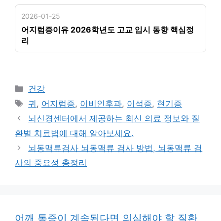
2026-01-25
어지럼증이유 2026학년도 고교 입시 동향 핵심정
리
카
건강
테
태
귀
,
어지럼증
,
이비인후과
,
이석증
,
현기증
고
그
뇌신경센터에서 제공하는 최신 의료 정보와 질
리
환별 치료법에 대해 알아보세요.
뇌동맥류검사 뇌동맥류 검사 방법, 뇌동맥류 검
사의 중요성 총정리
어깨 통증이 계속된다면 의심해야 할 질환