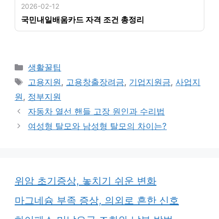
2026-02-12
국민내일배움카드 자격 조건 총정리
카
생활꿀팁
테
태
고용지원
,
고용창출장려금
,
기업지원금
,
사업지
고
그
원
,
정부지원
리
자동차 열선 핸들 고장 원인과 수리법
여성형 탈모와 남성형 탈모의 차이는?
위암 초기증상, 놓치기 쉬운 변화
마그네슘 부족 증상, 의외로 흔한 신호