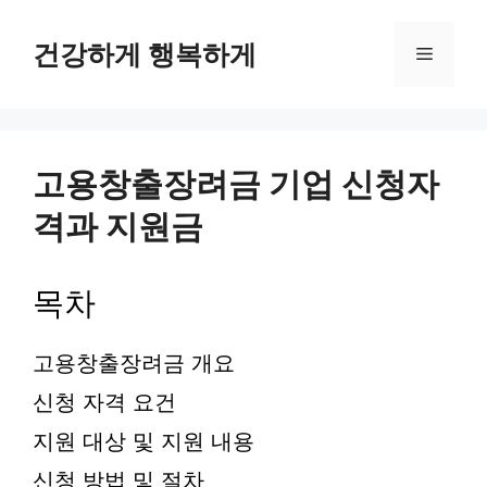
컨
텐
건강하게 행복하게
메
츠
로
뉴
건
너
뛰
고용창출장려금 기업 신청자
기
격과 지원금
목차
고용창출장려금 개요
신청 자격 요건
지원 대상 및 지원 내용
신청 방법 및 절차