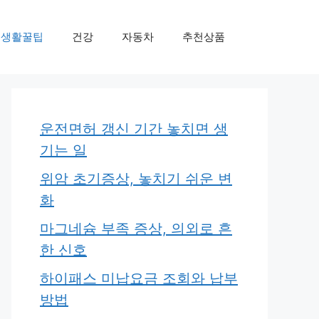
생활꿀팁
건강
자동차
추천상품
운전면허 갱신 기간 놓치면 생
기는 일
위암 초기증상, 놓치기 쉬운 변
화
마그네슘 부족 증상, 의외로 흔
한 신호
하이패스 미납요금 조회와 납부
방법