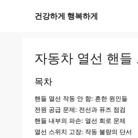
컨
텐
건강하게 행복하게
츠
로
건
너
뛰
자동차 열선 핸들
기
목차
핸들 열선 작동 안 함: 흔한 원인들
전원 공급 문제: 전선과 퓨즈 점검
핸들 내부의 파손: 열선 회로 문제
열선 스위치 고장: 작동 불량의 단서