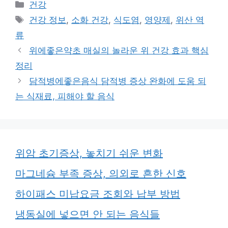
카
건강
테
태
건강 정보
,
소화 건강
,
식도염
,
영양제
,
위산 역
고
그
류
리
위에좋은약초 매실의 놀라운 위 건강 효과 핵심
정리
담적병에좋은음식 담적병 증상 완화에 도움 되
는 식재료, 피해야 할 음식
위암 초기증상, 놓치기 쉬운 변화
마그네슘 부족 증상, 의외로 흔한 신호
하이패스 미납요금 조회와 납부 방법
냉동실에 넣으면 안 되는 음식들