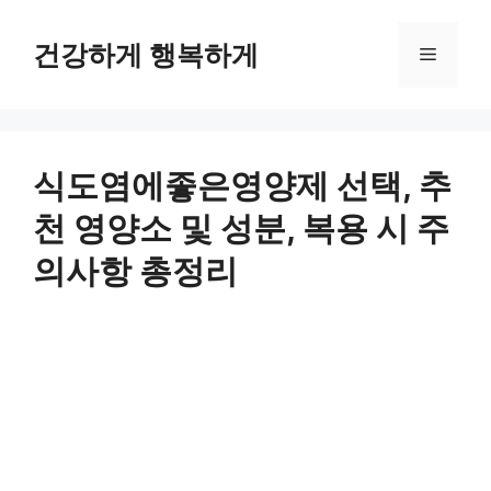
컨
텐
건강하게 행복하게
메
츠
로
뉴
건
너
뛰
식도염에좋은영양제 선택, 추
기
천 영양소 및 성분, 복용 시 주
의사항 총정리