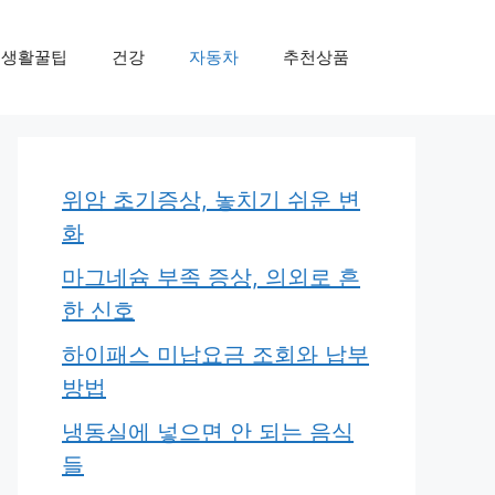
생활꿀팁
건강
자동차
추천상품
위암 초기증상, 놓치기 쉬운 변
화
마그네슘 부족 증상, 의외로 흔
한 신호
하이패스 미납요금 조회와 납부
방법
냉동실에 넣으면 안 되는 음식
들