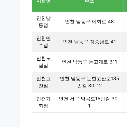
지점명
주소
인천남
인천 남동구 이화로 48
동점
인천만
인천 남동구 장승남로 41
수점
인천도
인천 남동구 논고개로 311
림점
인천고
인천 남동구 논현고잔로135
잔점
번길 30-12
인천가
인천 서구 염곡로15번길 30-
좌점
1