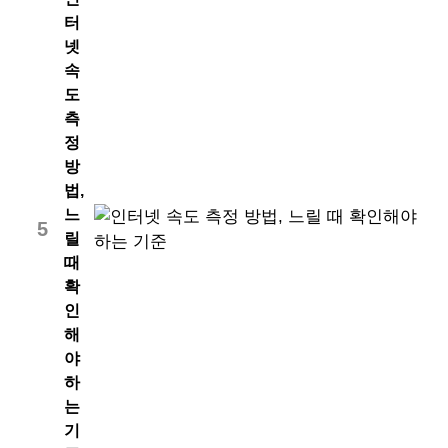
터
넷
속
도
측
정
방
법,
느
5
릴
때
확
인
해
야
하
는
기