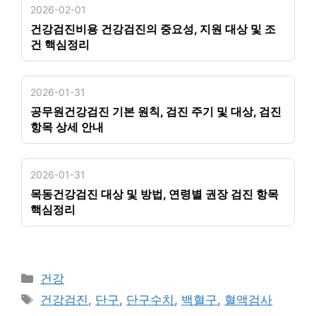
2026-02-01
건강검진비용 건강검진의 중요성, 지원 대상 및 조
건 핵심정리
2026-01-31
공무원건강검진 기본 원칙, 검진 주기 및 대상, 검진
항목 상세 안내
2026-01-31
목동건강검진 대상 및 방법, 연령별 권장 검진 항목
핵심정리
카
건강
테
태
건강검진
,
단구
,
단구수치
,
백혈구
,
혈액검사
고
그