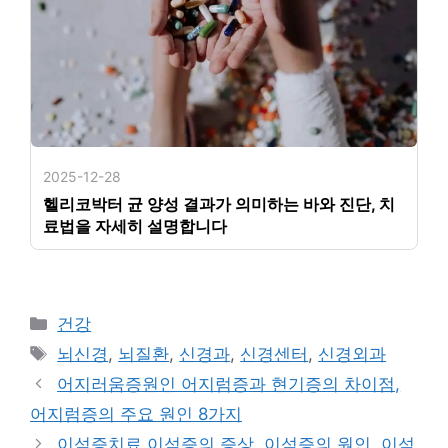
2025-12-28
헬리코박터 균 양성 결과가 의미하는 바와 진단, 치
료법을 자세히 설명합니다
카
건강
테
태
뇌신경
,
뇌질환
,
신경과
,
신경센터
,
신경외과
고
그
어지러움증원인 어지럼증과 현기증의 차이점,
리
어지럼증의 주요 원인 8가지
이석증치료 이석증의 증상, 이석증의 원인, 이석