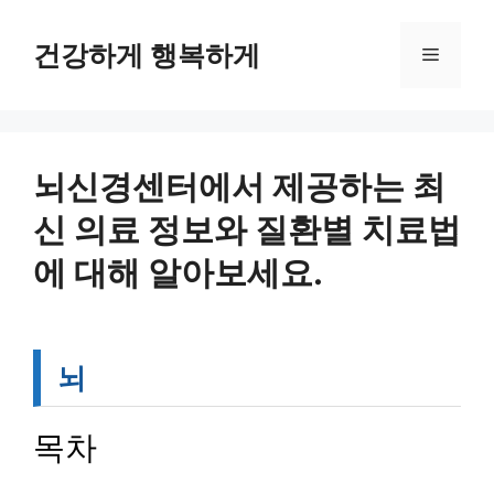
컨
텐
건강하게 행복하게
메
츠
로
뉴
건
너
뛰
뇌신경센터에서 제공하는 최
기
신 의료 정보와 질환별 치료법
에 대해 알아보세요.
뇌
목차