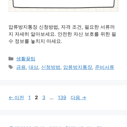
압류방지통장 신청방법, 자격 조건, 필요한 서류까
지 자세히 알아보세요. 안전한 자산 보호를 위한 필
수 정보를 놓치지 마세요.
카
생활꿀팁
테
태
금융
,
대상
,
신청방법
,
압류방지통장
,
준비서류
고
그
리
페
페
페
페
←
이전
1
2
3
…
139
다음
→
이
이
이
이
지
지
지
지