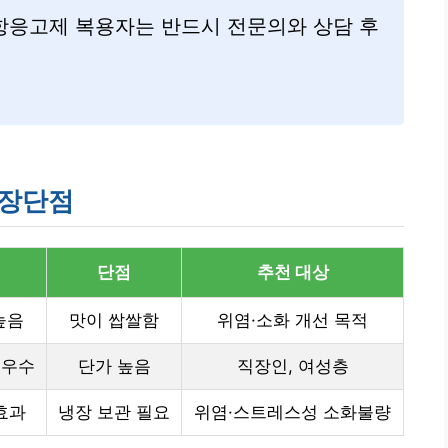
 항응고제 복용자는 반드시 전문의와 상담 후
 장단점
단점
추천 대상
높음
맛이 쌉쌀함
위염·소화 개선 목적
 우수
단가 높음
직장인, 여성층
효과
냉장 보관 필요
위염·스트레스성 소화불량