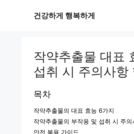
컨
텐
건강하게 행복하게
츠
로
건
너
뛰
작약추출물 대표 효
기
섭취 시 주의사항
목차
작약추출물의 대표 효능 6가지
작약추출물의 부작용 및 섭취 시 주
안전 복용 가이드