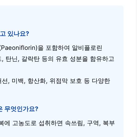
고 있나요?
eoniflorin)을 포함하여 알비플로린
보노이드, 탄닌, 갈락탄 등의 유효 성분을 함유하고
선, 미백, 항산화, 위점막 보호 등 다양한
은 무엇인가요?
복에 고농도로 섭취하면 속쓰림, 구역, 복부