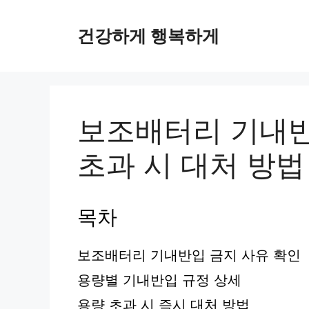
컨
텐
건강하게 행복하게
츠
로
건
너
뛰
보조배터리 기내반
기
초과 시 대처 방법
목차
보조배터리 기내반입 금지 사유 확인
용량별 기내반입 규정 상세
용량 초과 시 즉시 대처 방법