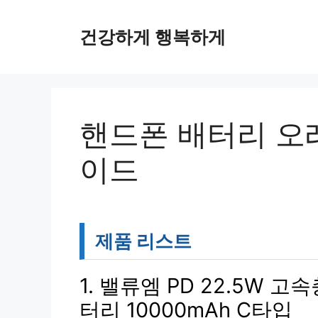
컨
텐
건강하게 행복하게
츠
로
건
너
뛰
핸드폰 배터리 오
기
이드
제품 리스트
1. 밸류엠 PD 22.5W 
터리 10000mAh C타입