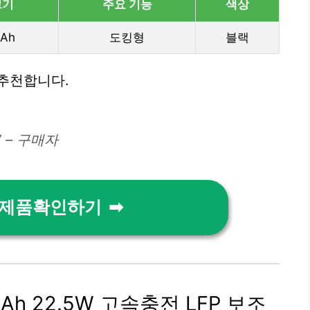
크기
주요 기능
색상
Ah
도킹형
블랙
추천합니다.
 – 구매자
 제품확인하기
0mAh 22.5W 고속충전 LFP 보조