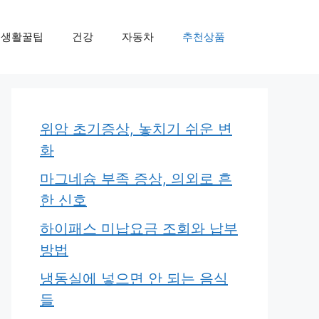
생활꿀팁
건강
자동차
추천상품
위암 초기증상, 놓치기 쉬운 변
화
마그네슘 부족 증상, 의외로 흔
한 신호
하이패스 미납요금 조회와 납부
방법
냉동실에 넣으면 안 되는 음식
들