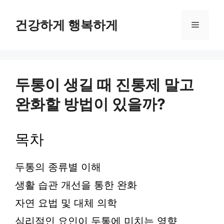
컨
텐
건강하게 행복하게
메
츠
로
뉴
건
너
뛰
두통이 생길 때 진통제 말고
기
완화할 방법이 있을까?
목차
두통의 종류별 이해
생활 습관 개선을 통한 완화
자연 요법 및 대체 의학
심리적인 요인이 두통에 미치는 영향