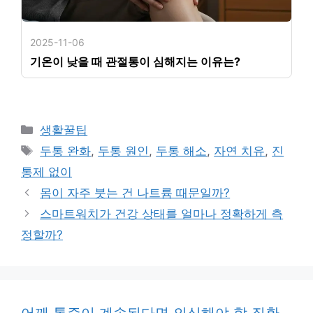
2025-11-06
기온이 낮을 때 관절통이 심해지는 이유는?
카
생활꿀팁
테
태
두통 완화
,
두통 원인
,
두통 해소
,
자연 치유
,
진
고
그
통제 없이
리
몸이 자주 붓는 건 나트륨 때문일까?
스마트워치가 건강 상태를 얼마나 정확하게 측
정할까?