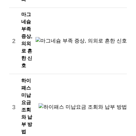
마그
네슘
부족
증상,
2
의외
로 흔
한 신
호
하이
패스
미납
요금
3
조회
와 납
부 방
법