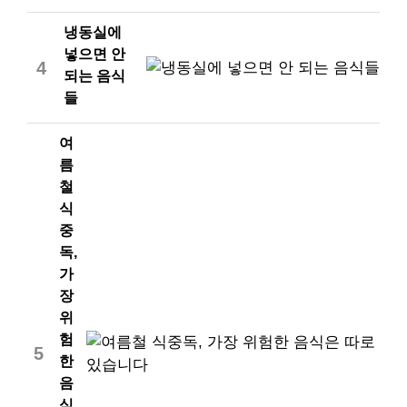
냉동실에
넣으면 안
4
되는 음식
들
여
름
철
식
중
독,
가
장
위
험
5
한
음
식