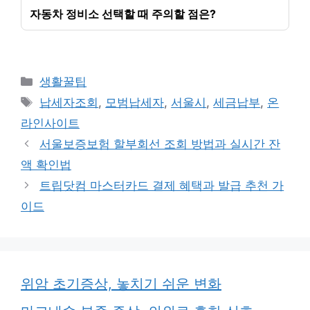
자동차 정비소 선택할 때 주의할 점은?
카
생활꿀팁
테
태
납세자조회
,
모범납세자
,
서울시
,
세금납부
,
온
고
그
라인사이트
리
서울보증보험 할부회선 조회 방법과 실시간 잔
액 확인법
트립닷컴 마스터카드 결제 혜택과 발급 추천 가
이드
위암 초기증상, 놓치기 쉬운 변화