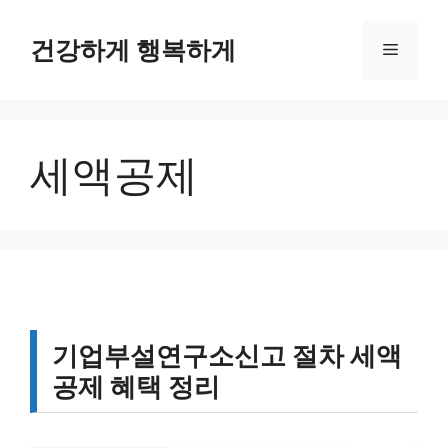
컨
텐
건강하게 행복하게
메
츠
로
뉴
건
너
세액공제
뛰
기
기업부설연구소신고 절차 세액
공제 혜택 정리