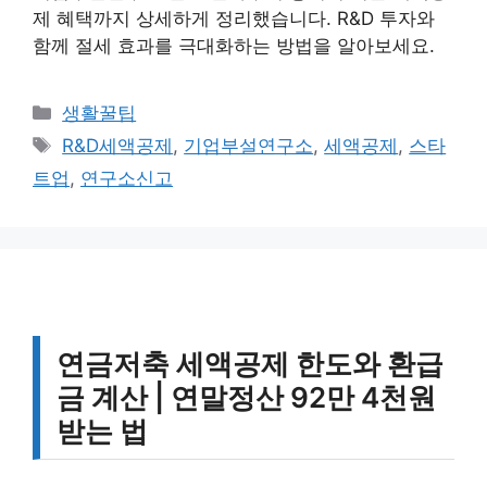
제 혜택까지 상세하게 정리했습니다. R&D 투자와
함께 절세 효과를 극대화하는 방법을 알아보세요.
카
생활꿀팁
테
태
R&D세액공제
,
기업부설연구소
,
세액공제
,
스타
고
그
트업
,
연구소신고
리
연금저축 세액공제 한도와 환급
금 계산 | 연말정산 92만 4천원
받는 법