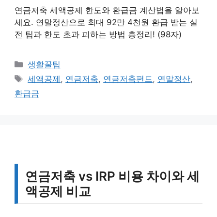
연금저축 세액공제 한도와 환급금 계산법을 알아보
세요. 연말정산으로 최대 92만 4천원 환급 받는 실
전 팁과 한도 초과 피하는 방법 총정리! (98자)
카
생활꿀팁
테
태
세액공제
,
연금저축
,
연금저축펀드
,
연말정산
,
고
그
환급금
리
연금저축 vs IRP 비용 차이와 세
액공제 비교