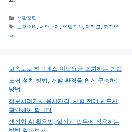
카
생활꿀팁
테
태
노후준비
,
세액공제
,
연말정산
,
재테크
,
퇴직연
고
그
금
리
고속도로 하이패스 미납요금 조회하는 방법
도커 설치 방법, 개발 환경을 쉽게 구축하는
방법
정보처리기사 응시자격, 시험 전에 반드시
확인해야 합니다
생성형 AI 활용법, 일상과 업무에 적용하는
방법 알아보기