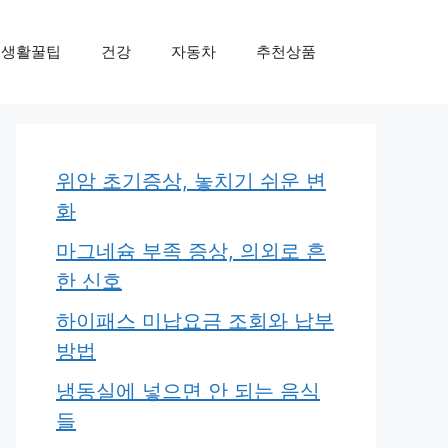
생활꿀팁
건강
자동차
추천상품
위암 초기증상, 놓치기 쉬운 변
화
마그네슘 부족 증상, 의외로 흔
한 신호
하이패스 미납요금 조회와 납부
방법
냉동실에 넣으면 안 되는 음식
들