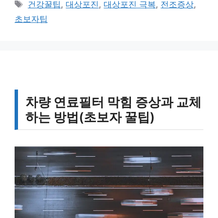
태
건강꿀팁
,
대상포진
,
대상포진 극복
,
전조증상
,
고
그
초보자팁
리
차량 연료필터 막힘 증상과 교체
하는 방법(초보자 꿀팁)