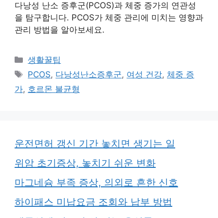
다낭성 난소 증후군(PCOS)과 체중 증가의 연관성
을 탐구합니다. PCOS가 체중 관리에 미치는 영향과
관리 방법을 알아보세요.
카
생활꿀팁
테
태
PCOS
,
다낭성난소증후군
,
여성 건강
,
체중 증
고
그
가
,
호르몬 불균형
리
운전면허 갱신 기간 놓치면 생기는 일
위암 초기증상, 놓치기 쉬운 변화
마그네슘 부족 증상, 의외로 흔한 신호
하이패스 미납요금 조회와 납부 방법