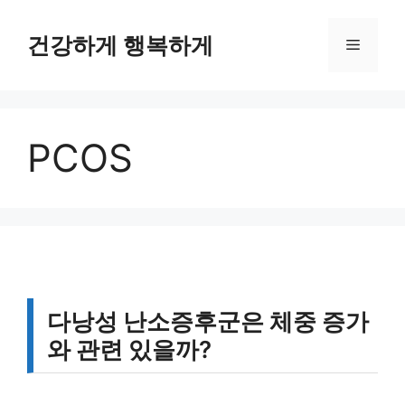
컨
텐
건강하게 행복하게
메
츠
로
뉴
건
너
PCOS
뛰
기
다낭성 난소증후군은 체중 증가
와 관련 있을까?