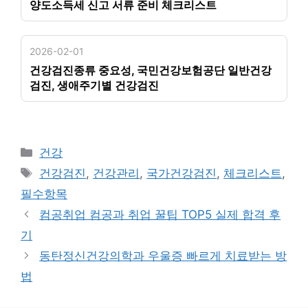
양도소득세 신고 서류 준비 체크리스트
2026-02-01
건강검진종류 중요성, 국민건강보험공단 일반건강
검진, 생애주기별 건강검진
카
건강
테
태
건강검진
,
건강관리
,
국가건강검진
,
체크리스트
,
고
그
필수항목
리
컴공취업 컴공과 취업 꿀팁 TOP5 실제 합격 후
기
동탄정신건강의학과 우울증 빠르게 치료받는 방
법