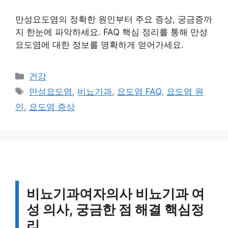
만성요도염의 정확한 원인부터 주요 증상, 궁금증까
지 한눈에 파악하세요. FAQ 핵심 정리를 통해 만성
요도염에 대한 정보를 명확하게 얻어가세요.
카
건강
테
태
만성요도염
,
비뇨기과
,
요도염 FAQ
,
요도염 원
고
그
인
,
요도염 증상
리
비뇨기과여자의사 비뇨기과 여
성 의사, 궁금한 점 해결 핵심정
리