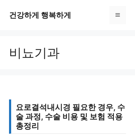
컨
텐
건강하게 행복하게
메
츠
로
뉴
건
너
비뇨기과
뛰
기
요로결석내시경 필요한 경우, 수
술 과정, 수술 비용 및 보험 적용
총정리