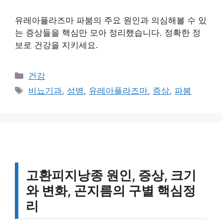
유레아플라즈마 파붐의 주요 원인과 의심해볼 수 있
는 증상들을 핵심만 모아 정리했습니다. 정확한 정
보로 건강을 지키세요.
카
건강
테
태
비뇨기과
,
성병
,
유레아플라즈마
,
증상
,
파붐
고
그
리
고환피지낭종 원인, 증상, 크기
와 변화, 곤지름의 구별 핵심정
리