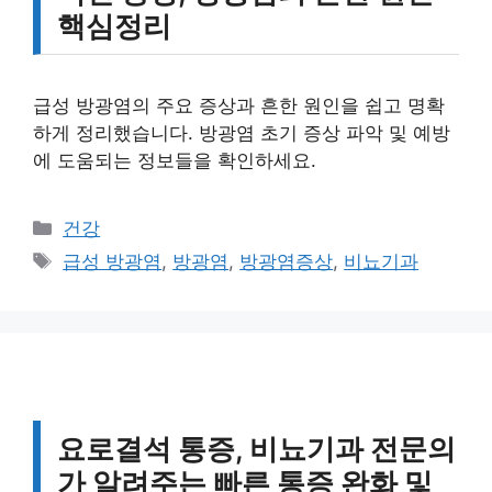
핵심정리
급성 방광염의 주요 증상과 흔한 원인을 쉽고 명확
하게 정리했습니다. 방광염 초기 증상 파악 및 예방
에 도움되는 정보들을 확인하세요.
카
건강
테
태
급성 방광염
,
방광염
,
방광염증상
,
비뇨기과
고
그
리
요로결석 통증, 비뇨기과 전문의
가 알려주는 빠른 통증 완화 및