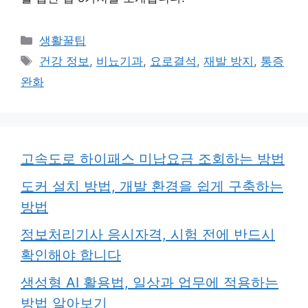
카
생활꿀팁
테
태
건강 정보
,
비뇨기과
,
요로결석
,
재발 방지
,
통증
고
그
완화
리
고속도로 하이패스 미납요금 조회하는 방법
도커 설치 방법, 개발 환경을 쉽게 구축하는
방법
정보처리기사 응시자격, 시험 전에 반드시
확인해야 합니다
생성형 AI 활용법, 일상과 업무에 적용하는
방법 알아보기