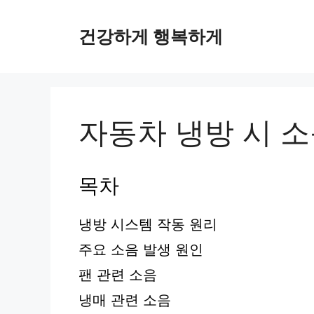
컨
텐
건강하게 행복하게
츠
로
건
너
뛰
자동차 냉방 시 
기
목차
냉방 시스템 작동 원리
주요 소음 발생 원인
팬 관련 소음
냉매 관련 소음